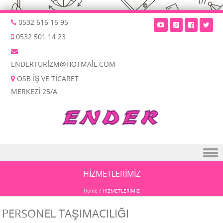
0532 616 16 95
0532 501 14 23
ENDERTURIZM@HOTMAIL.COM
OSB İŞ VE TICARET
MERKEZI 25/A
Skip to content
HİZMETLERİMİZ
Home
/
HİZMETLERİMİZ
PERSONEL TAŞIMACILIĞI